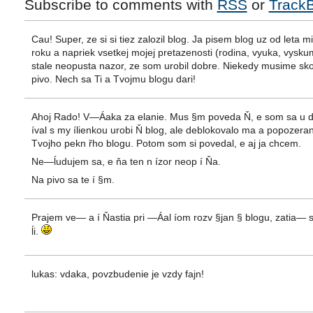
Subscribe to comments with
RSS
or
Track
Cau! Super, ze si si tiez zalozil blog. Ja pisem blog uz od leta m
roku a napriek vsetkej mojej pretazenosti (rodina, vyuka, vysk
stale neopusta nazor, ze som urobil dobre. Niekedy musime sko
pivo. Nech sa Ti a Tvojmu blogu dari!
Ahoj Rado! V—Áaka za elanie. Mus §m poveda Ň, e som sa u dl
íval s my ílienkou urobi Ň blog, ale deblokovalo ma a popozeran
Tvojho pekn řho blogu. Potom som si povedal, e aj ja chcem.
Ne—ĺudujem sa, e ňa ten n ízor neop í Ňa.
Na pivo sa te í §m.
Prajem ve— a í Ňastia pri —Áal íom rozv §jan § blogu, zatia— 
ĺi.
lukas: vdaka, povzbudenie je vzdy fajn!