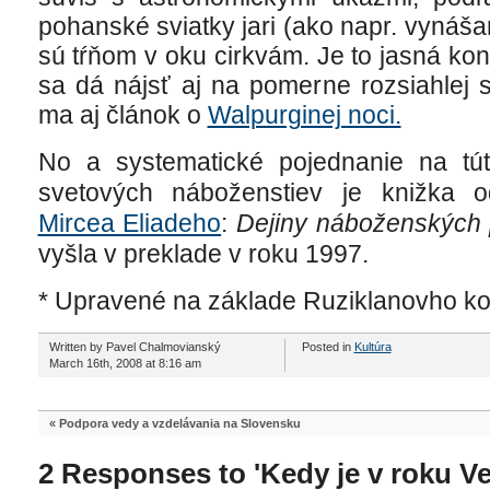
pohanské sviatky jari (ako napr. vynášan
sú tŕňom v oku cirkvám. Je to jasná ko
sa dá nájsť aj na pomerne rozsiahlej 
ma aj článok o
Walpurginej noci.
No a systematické pojednanie na tú
svetových náboženstiev je knižka o
Mircea Eliadeho
:
Dejiny náboženských p
vyšla v preklade v roku 1997.
* Upravené na základe Ruziklanovho k
Written by Pavel Chalmovianský
Posted in
Kultúra
March 16th, 2008 at 8:16 am
«
Podpora vedy a vzdelávania na Slovensku
2 Responses to 'Kedy je v roku V