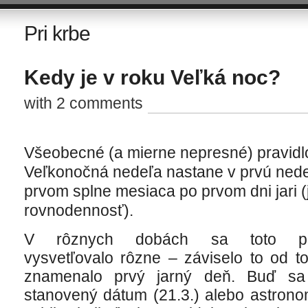
Pri krbe
Kedy je v roku Veľká noc?
with 2 comments
Všeobecné (a mierne nepresné) pravidlo
Veľkonočná nedeľa nastane v prvú ned
prvom splne mesiaca po prvom dni jari (
rovnodennosť).
V rôznych dobách sa toto pra
vysvetľovalo rôzne – záviselo to od t
znamenalo prvý jarný deň. Buď sa
stanovený dátum (21.3.) alebo astrono