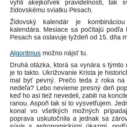
vyhli akejkoľvek pravidelnosti, tak
židovskému sviatku Pesach.
Židovský kalendár je kombinácio
kalendára. Mesiace sa počítajú podľa 
Pesach sa oslavuje tyždeň od 15. dňa m
Algoritmus
možno nájsť tu.
Druhá otázka, ktorá sa vynára s týmto
je to takto. Ukrižovanie Krista je histor
mal byť pevný. Prečo teda z roka na
nedeľa? Lebo nevieme presný deň popra
keď ho asi tiež nevedeli, zabili na konc
ranou. Aspoň tak si to vysvetľujem. Jed
konal vo všetkých možných pripada
poprava uskutočnila a jednak sa záro
súvis s astronomickými úkazmi, podľa