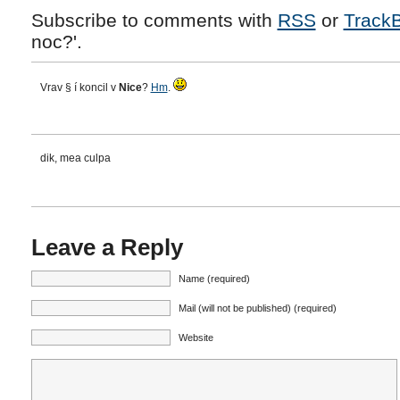
Subscribe to comments with
RSS
or
Track
noc?'.
Vrav § í koncil v
Nice
?
Hm
.
dik, mea culpa
Leave a Reply
Name (required)
Mail (will not be published) (required)
Website