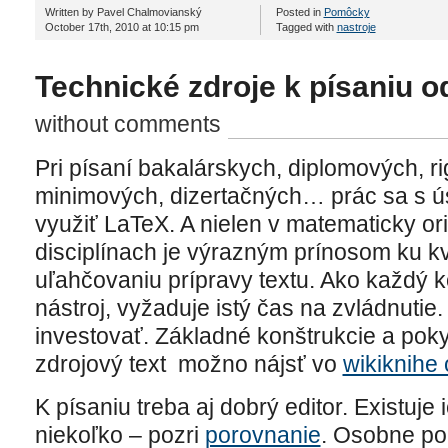
Written by Pavel Chalmovianský
Posted in
Pomôcky
October 17th, 2010 at 10:15 pm
Tagged with
nastroje
Technické zdroje k písaniu 
without comments
Pri písaní bakalárskych, diplomových, r
minimových, dizertačných… prác sa s 
využiť LaTeX. A nielen v matematicky o
disciplínach je výrazným prínosom ku kv
uľahčovaniu prípravy textu. Ako každý 
nástroj, vyžaduje istý čas na zvládnutie.
investovať. Základné konštrukcie a poky
zdrojový text možno nájsť vo
wikiknihe
K písaniu treba aj dobrý editor. Existuje 
niekoľko – pozri
porovnanie
. Osobne p