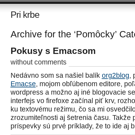
Pri krbe
Archive for the ‘Pomôcky’ Ca
Pokusy s Emacsom
without comments
Nedávno som sa našiel balík
org2blog
,
Emacse
, mojom obľúbenom editore, poľ
wordpress a možno aj iné blogovacie se
interfejs vo firefoxe začínal piť krv, ro
ku textovému režimu, čo sa mi osvedčilo
zrozumiteľnosti aj šetrenia času. Takž
príspevky sú prvé príklady, že to ide aj 