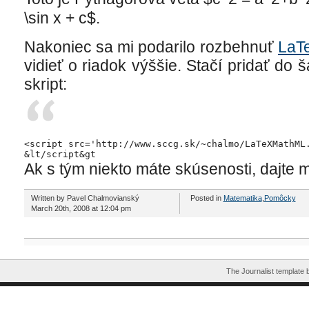
\sin x + c$.
Nakoniec sa mi podarilo rozbehnuť
LaT
vidieť o riadok výššie. Stačí pridať do
skript:
<
script
 src
=
'http://www.sccg.sk/~chalmo/LaTeXMathML
&lt/script&gt
Ak s tým niekto máte skúsenosti, dajte m
Written by Pavel Chalmovianský
Posted in
Matematika
,
Pomôcky
March 20th, 2008 at 12:04 pm
The Journalist template